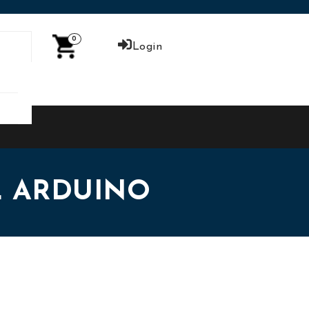
0
Login
L ARDUINO